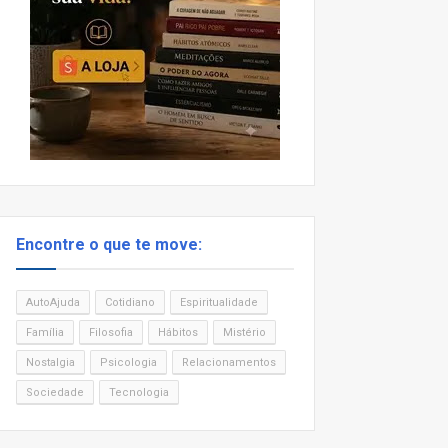
Encontre o que te move:
AutoAjuda
Cotidiano
Espiritualidade
Família
Filosofia
Hábitos
Mistério
Nostalgia
Psicologia
Relacionamentos
Sociedade
Tecnologia