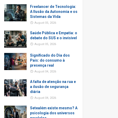
Freelancer de Tecnologia:
A Ilusão da Autonomia e os
Sistemas da Vida
August 05, 2026
Saúde Pública e Empatia: o
debate do SUS e o invisivel
August 05, 2026
Significado do Dia dos
Pais: do consumo à
presença real
August 04, 2026
A falta de atenção na rua e
a ilusão de segurança
diária
August 04, 2026
Setealém existe mesmo? A
psicologia dos universos