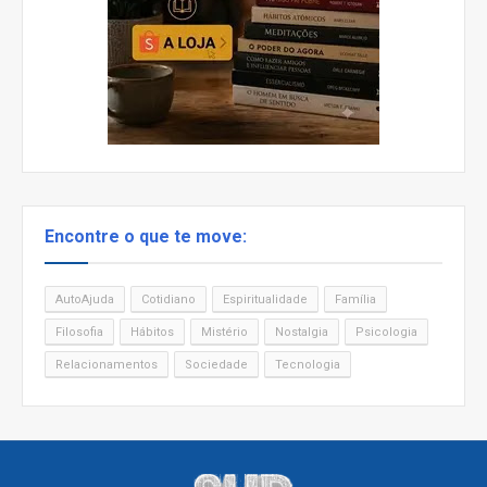
Encontre o que te move:
AutoAjuda
Cotidiano
Espiritualidade
Família
Filosofia
Hábitos
Mistério
Nostalgia
Psicologia
Relacionamentos
Sociedade
Tecnologia