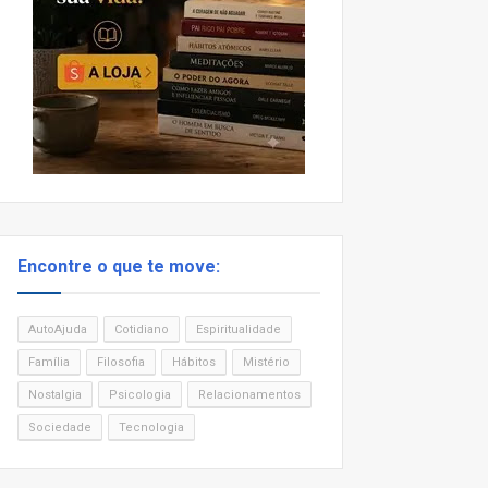
Encontre o que te move:
AutoAjuda
Cotidiano
Espiritualidade
Família
Filosofia
Hábitos
Mistério
Nostalgia
Psicologia
Relacionamentos
Sociedade
Tecnologia