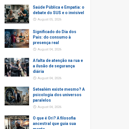
Saúde Pública e Empatia: o
debate do SUS e o invisivel
August 05, 2026
Significado do Dia dos
Pais: do consumo à
presença real
August 04, 2026
A falta de atenção na rua e
a ilusão de segurança
diária
August 04, 2026
Setealém existe mesmo? A
psicologia dos universos
paralelos
August 04, 2026
O que é Ori? A filosofia
ancestral que guia sua