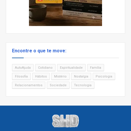
Encontre o que te move:
AutoAjuda
Cotidiano
Espiritualidade
Família
Filosofia
Hábitos
Mistério
Nostalgia
Psicologia
Relacionamentos
Sociedade
Tecnologia