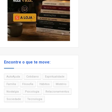
Encontre o que te move:
AutoAjuda
Cotidiano
Espiritualidade
Família
Filosofia
Hábitos
Mistério
Nostalgia
Psicologia
Relacionamentos
Sociedade
Tecnologia