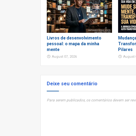
Livros de desenvolvimento
Mudança
pessoal: o mapa da minha
Transfor
mente
Pilares
August 07, 2026
August 
Deixe seu comentário
Para serem publicados, os comentários devem ser revi