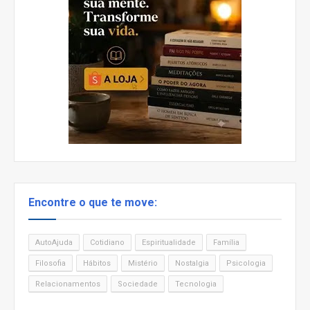
Encontre o que te move:
AutoAjuda
Cotidiano
Espiritualidade
Família
Filosofia
Hábitos
Mistério
Nostalgia
Psicologia
Relacionamentos
Sociedade
Tecnologia