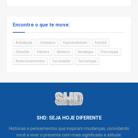
Encontre o que te move:
AutoAjuda
Cotidiano
Espiritualidade
Família
Filosofia
Hábitos
Mistério
Nostalgia
Psicologia
Relacionamentos
Sociedade
Tecnologia
SHD: SEJA HOJE DIFERENTE
Histórias e pensamentos que inspiram mudanças, convidando
você a viver o presente com mais significado e atitude.