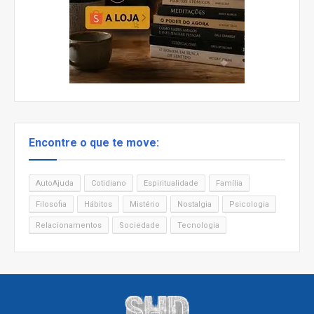
Encontre o que te move:
AutoAjuda
Cotidiano
Espiritualidade
Família
Filosofia
Hábitos
Mistério
Nostalgia
Psicologia
Relacionamentos
Sociedade
Tecnologia