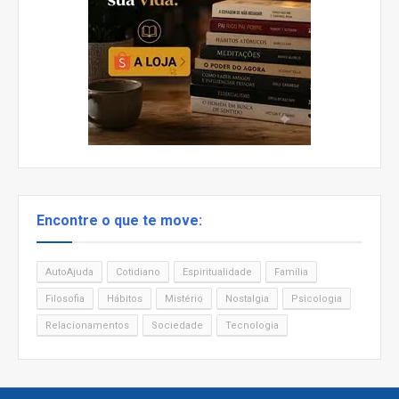
Encontre o que te move:
AutoAjuda
Cotidiano
Espiritualidade
Família
Filosofia
Hábitos
Mistério
Nostalgia
Psicologia
Relacionamentos
Sociedade
Tecnologia