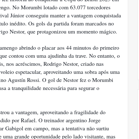
engo. No Morumbi lotado com 63.077 torcedores
ival Júnior conseguiu manter a vantagem conquistada
ítulo inédito. Os gols da partida foram marcados no
rigo Nestor, que protagonizou um momento mágico.
lamengo abrindo o placar aos 44 minutos do primeiro
ue contou com uma ajudinha da trave. No entanto, o
s, nos acréscimos, Rodrigo Nestor, criado nas
 voleio espetacular, aproveitando uma sobra após uma
tino Agustín Rossi. O gol de Nestor fez o Morumbi
asa a tranquilidade necessária para segurar o
rou a vantagem, aproveitando a fragilidade do
ido por Rafael. O treinador argentino Jorge
ar Gabigol em campo, mas a tentativa não surtiu
ve uma grande oportunidade pelo lado visitante, mas