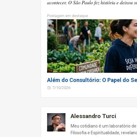
acontecer. O São Paulo fez história e deixou 
Postagem em destaque
Além do Consultório: O Papel do Se
7/10/2026
Alessandro Turci
Meu cotidiano é um laboratório de
Filosofia e Espiritualidade, revel