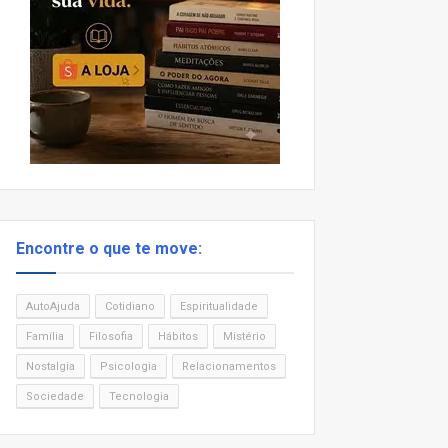
Encontre o que te move:
AutoAjuda
Cotidiano
Espiritualidade
Família
Filosofia
Hábitos
Mistério
Nostalgia
Psicologia
Relacionamentos
Sociedade
Tecnologia