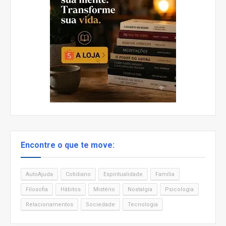
Encontre o que te move:
AutoAjuda
Cotidiano
Espiritualidade
Família
Filosofia
Hábitos
Mistério
Nostalgia
Psicologia
Relacionamentos
Sociedade
Tecnologia