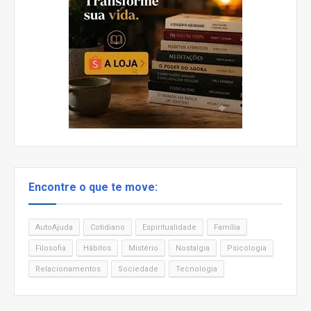
Encontre o que te move:
AutoAjuda
Cotidiano
Espiritualidade
Família
Filosofia
Hábitos
Mistério
Nostalgia
Psicologia
Relacionamentos
Sociedade
Tecnologia