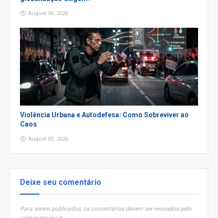
August 06, 2026
Violência Urbana e Autodefesa: Como Sobreviver ao
Caos
August 05, 2026
Deixe seu comentário
Para serem publicados, os comentários devem ser revisados pelo