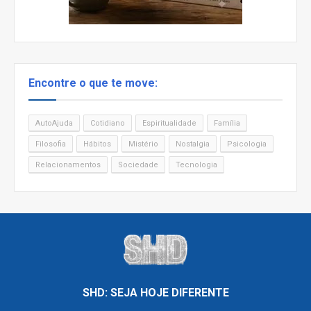
Encontre o que te move:
AutoAjuda
Cotidiano
Espiritualidade
Família
Filosofia
Hábitos
Mistério
Nostalgia
Psicologia
Relacionamentos
Sociedade
Tecnologia
SHD: SEJA HOJE DIFERENTE