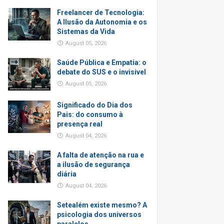
Freelancer de Tecnologia:
A Ilusão da Autonomia e os
Sistemas da Vida
August 05, 2026
Saúde Pública e Empatia: o
debate do SUS e o invisivel
August 05, 2026
Significado do Dia dos
Pais: do consumo à
presença real
August 04, 2026
A falta de atenção na rua e
a ilusão de segurança
diária
August 04, 2026
Setealém existe mesmo? A
psicologia dos universos