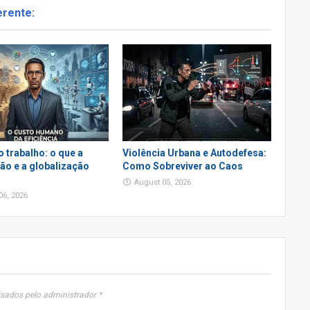
erente:
o trabalho: o que a
Violência Urbana e Autodefesa:
o e a globalização
Como Sobreviver ao Caos
August 05, 2026
06, 2026
sados pelo administrador *