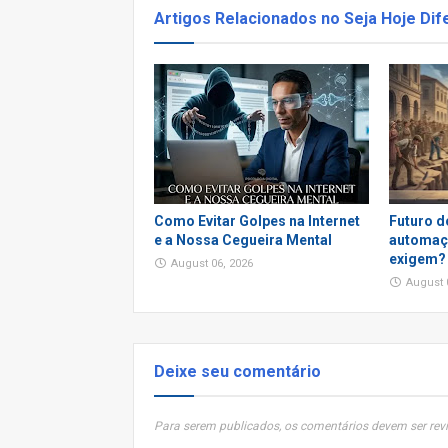
Artigos Relacionados no Seja Hoje Dif
Como Evitar Golpes na Internet
Futuro d
e a Nossa Cegueira Mental
automaçã
exigem?
August 06, 2026
August 
Deixe seu comentário
Para serem publicados, os comentários devem ser revi