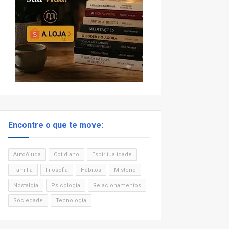
Encontre o que te move:
AutoAjuda
Cotidiano
Espiritualidade
Família
Filosofia
Hábitos
Mistério
Nostalgia
Psicologia
Relacionamentos
Sociedade
Tecnologia