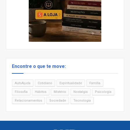
Encontre o que te move:
AutoAjuda
Cotidiano
Espiritualidade
Família
Filosofia
Hábitos
Mistério
Nostalgia
Psicologia
Relacionamentos
Sociedade
Tecnologia