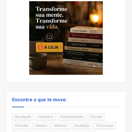
Encontre o que te move:
AutoAjuda
Cotidiano
Espiritualidade
Família
Filosofia
Hábitos
Mistério
Nostalgia
Psicologia