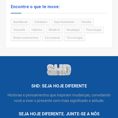
Encontre o que te move:
AutoAjuda
Cotidiano
Espiritualidade
Família
Filosofia
Hábitos
Mistério
Nostalgia
Psicologia
Relacionamentos
Sociedade
Tecnologia
SHD: SEJA HOJE DIFERENTE
Histórias e pensamentos que inspiram mudanças, convidando
você a viver o presente com mais significado e atitude.
SEJA HOJE DIFERENTE. JUNTE-SE A NÓS