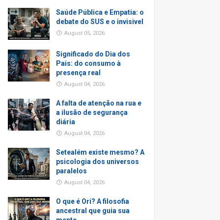
Saúde Pública e Empatia: o
debate do SUS e o invisivel
August 05, 2026
Significado do Dia dos
Pais: do consumo à
presença real
August 04, 2026
A falta de atenção na rua e
a ilusão de segurança
diária
August 04, 2026
Setealém existe mesmo? A
psicologia dos universos
paralelos
August 04, 2026
O que é Ori? A filosofia
ancestral que guia sua