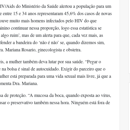
IV/Aids do Ministério da Saúde alertou a população para um
e entre 15 e 34 anos representaram 45,6% dos casos de novas
houve muito mais homens infectados pelo HIV do que
nino continuar nessa proporção, logo essa estatística se
 algo ruim’, mas de um alerta para que, cada vez mais, as
fender a bandeira do ‘não é não’ se, quando dizemos sim,
a. Mariana Rosario, ginecologista e obstetra.
eis, a mulher também deva lutar por sua saúde. “Pegar o
 na bolsa é sinal de autocuidado. Exigir do parceiro que o
ulher está preparada para uma vida sexual mais livre, já que a
comenta Dra. Mariana.
sa de proteção. “A mucosa da boca, quando exposta ao vírus,
o usar o preservativo também nessa hora. Ninguém está fora de