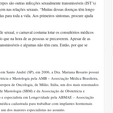
erpes são outras infecções sexualmente transmissíveis (IST´s)
em nas relações sexuais. “Muitas dessas doenças têm longo
as para toda a vida. Aos primeiros sintomas, procure ajuda
de sexual, o carnaval costuma lotar os consultórios médicos
do que na hora de as pessoas se precaverem. Apesar de as
ransmissíveis e algumas não têm cura. Então, por que se
em Santo André (SP), em 2006, a Dra. Mariana Rosario possui
tetrícia e Mastologia pela AMB – Associação Médica Brasileira,
Europeu de Oncologia, de Milão, Itália, um dos mais renomados
e Mastologia (SBM) e da Associação de Obstetrícia e
) e especialista em Longevidade pela ABMAE – Associação
 médica cadastrada para trabalhar com implantes hormonais
um dos maiores especialistas no assunto.