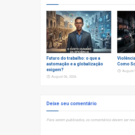
Futuro do trabalho: o que a
Violênci
automação e a globalização
Como So
exigem?
August 
August 06, 2026
Deixe seu comentário
Para serem publicados, os comentários devem ser revi