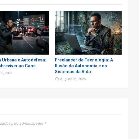
a Urbana e Autodefesa:
Freelancer de Tecnologia: A
breviver ao Caos
Ilusão da Autonomia e os
Sistemas da Vida
05, 2026
August 05, 2026
sados pelo administrador *