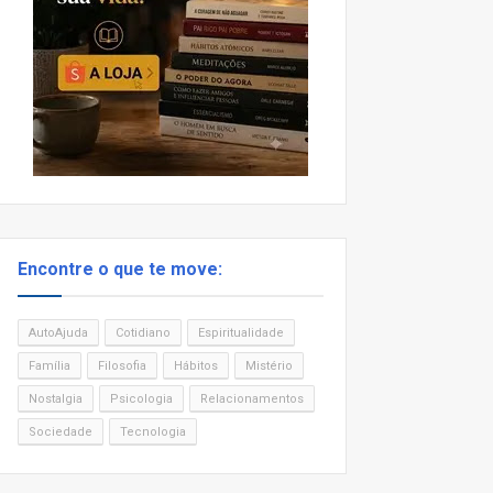
Encontre o que te move:
AutoAjuda
Cotidiano
Espiritualidade
Família
Filosofia
Hábitos
Mistério
Nostalgia
Psicologia
Relacionamentos
Sociedade
Tecnologia