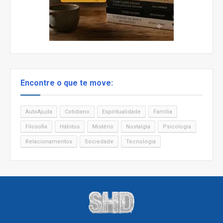
Encontre o que te move:
AutoAjuda
Cotidiano
Espiritualidade
Família
Filosofia
Hábitos
Mistério
Nostalgia
Psicologia
Relacionamentos
Sociedade
Tecnologia