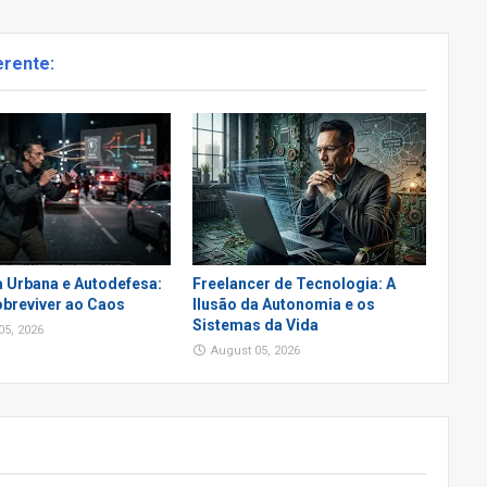
erente:
a Urbana e Autodefesa:
Freelancer de Tecnologia: A
breviver ao Caos
Ilusão da Autonomia e os
Sistemas da Vida
05, 2026
August 05, 2026