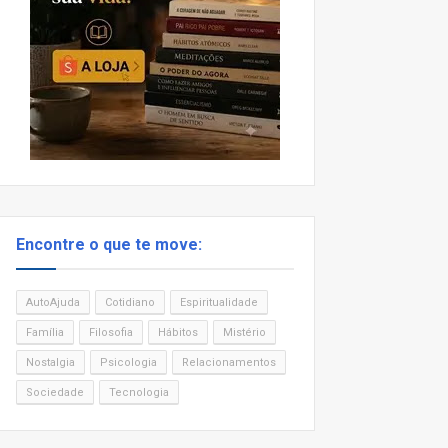
Encontre o que te move:
AutoAjuda
Cotidiano
Espiritualidade
Família
Filosofia
Hábitos
Mistério
Nostalgia
Psicologia
Relacionamentos
Sociedade
Tecnologia