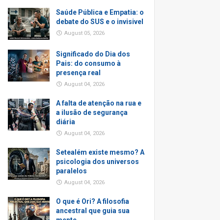
Saúde Pública e Empatia: o
debate do SUS e o invisivel
August 05, 2026
Significado do Dia dos
Pais: do consumo à
presença real
August 04, 2026
A falta de atenção na rua e
a ilusão de segurança
diária
August 04, 2026
Setealém existe mesmo? A
psicologia dos universos
paralelos
August 04, 2026
O que é Ori? A filosofia
ancestral que guia sua