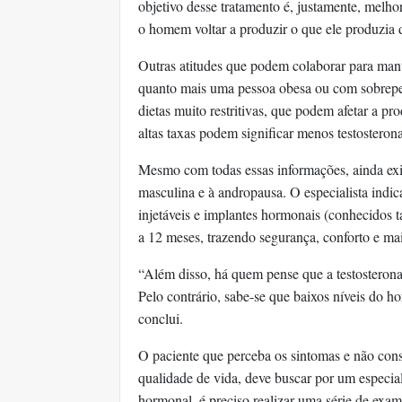
objetivo desse tratamento é, justamente, melhor
o homem voltar a produzir o que ele produzia
Outras atitudes que podem colaborar para mant
quanto mais uma pessoa obesa ou com sobrepes
dietas muito restritivas, que podem afetar a pr
altas taxas podem significar menos testosteron
Mesmo com todas essas informações, ainda exi
masculina e à andropausa. O especialista indic
injetáveis e implantes hormonais (conhecidos
a 12 meses, trazendo segurança, conforto e m
“Além disso, há quem pense que a testosterona
Pelo contrário, sabe-se que baixos níveis do 
conclui.
O paciente que perceba os sintomas e não cons
qualidade de vida, deve buscar por um especia
hormonal, é preciso realizar uma série de exa