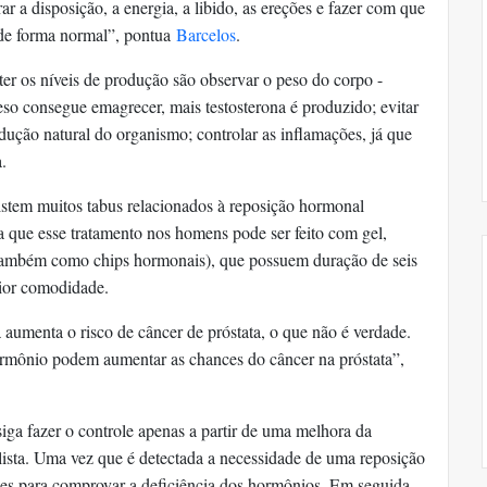
ar a disposição, a energia, a libido, as ereções e fazer com que
 de forma normal”, pontua
Barcelos
.
er os níveis de produção são observar o peso do corpo -
o consegue emagrecer, mais testosterona é produzido; evitar
odução natural do organismo; controlar as inflamações, já que
a.
stem muitos tabus relacionados à reposição hormonal
a que esse tratamento nos homens pode ser feito com gel,
 também como chips hormonais), que possuem duração de seis
aior comodidade.
 aumenta o risco de câncer de próstata, o que não é verdade.
hormônio podem aumentar as chances do câncer na próstata”,
iga fazer o controle apenas a partir de uma melhora da
lista. Uma vez que é detectada a necessidade de uma reposição
mes para comprovar a deficiência dos hormônios. Em seguida,