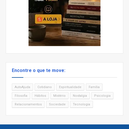
Encontre o que te move:
AutoAjuda
Cotidiano
Espiritualidade
Família
Filosofia
Hábitos
Mistério
Nostalgia
Psicologia
Relacionamentos
Sociedade
Tecnologia