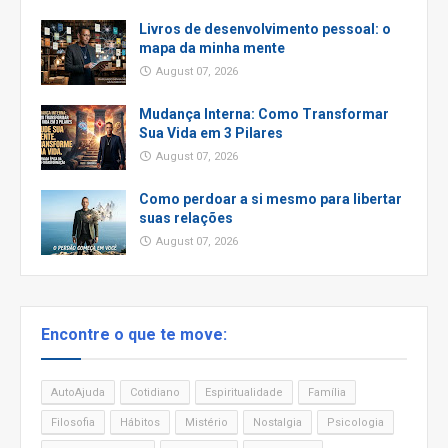
Livros de desenvolvimento pessoal: o
mapa da minha mente
August 07, 2026
Mudança Interna: Como Transformar
Sua Vida em 3 Pilares
August 07, 2026
Como perdoar a si mesmo para libertar
suas relações
August 07, 2026
Encontre o que te move:
AutoAjuda
Cotidiano
Espiritualidade
Família
Filosofia
Hábitos
Mistério
Nostalgia
Psicologia