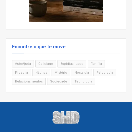
Encontre o que te move:
AutoAjuda
Cotidiano
Espiritualidade
Família
Filosofia
Hábitos
Mistério
Nostalgia
Psicologia
Relacionamentos
Sociedade
Tecnologia