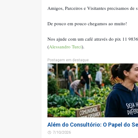
Amigos, Parceiros e Visitantes precisamos de s
De pouco em pouco chegamos ao muito!
Nos ajude com um café através do pix 11 98
(
Alessandro Turci
).
Postagem em destaque
Além do Consultório: O Papel do Se
7/10/2026