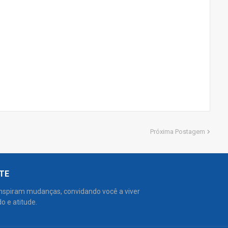
Próxima Postagem
NTE
inspiram mudanças, convidando você a viver
o e atitude.