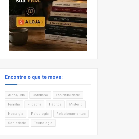
Encontre o que te move:
AutoAjuda
Cotidiano
Espiritualidade
Família
Filosofia
Hábitos
Mistério
Nostalgia
Psicologia
Relacionamentos
Sociedade
Tecnologia