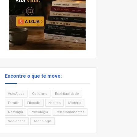
Encontre o que te move:
AutoAjuda
Cotidiano
Espiritualidade
Família
Filosofia
Hábitos
Mistério
Nostalgia
Psicologia
Relacionamentos
Sociedade
Tecnologia