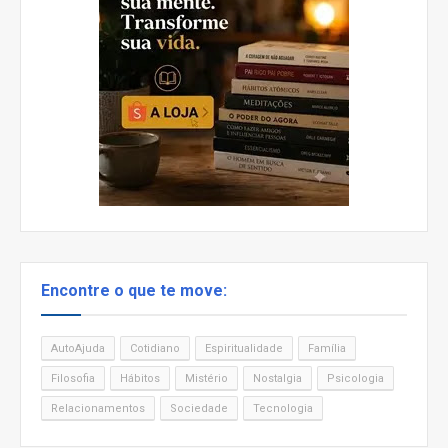
Encontre o que te move:
AutoAjuda
Cotidiano
Espiritualidade
Família
Filosofia
Hábitos
Mistério
Nostalgia
Psicologia
Relacionamentos
Sociedade
Tecnologia