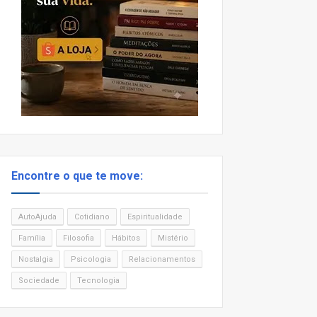
Encontre o que te move:
AutoAjuda
Cotidiano
Espiritualidade
Família
Filosofia
Hábitos
Mistério
Nostalgia
Psicologia
Relacionamentos
Sociedade
Tecnologia