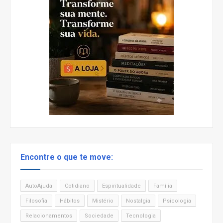
Encontre o que te move:
AutoAjuda
Cotidiano
Espiritualidade
Família
Filosofia
Hábitos
Mistério
Nostalgia
Psicologia
Relacionamentos
Sociedade
Tecnologia