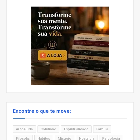
Encontre o que te move:
AutoAjuda
Cotidiano
Espiritualidade
Família
Filosofia
Hábitos
Mistério
Nostalgia
Psicologia