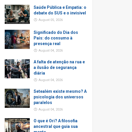
Saúde Pública e Empatia: o
debate do SUS e o invisivel
August 05, 2026
Significado do Dia dos
Pais: do consumo à
presença real
August 04, 2026
A falta de atenção na rua e
a ilusão de segurança
diária
August 04, 2026
Setealém existe mesmo? A
psicologia dos universos
paralelos
August 04, 2026
O que é Ori? A filosofia
ancestral que guia sua