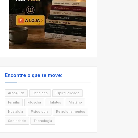
Encontre o que te move:
AutoAjuda
Cotidiano
Espiritualidade
Família
Filosofia
Hábitos
Mistério
Nostalgia
Psicologia
Relacionamentos
Sociedade
Tecnologia