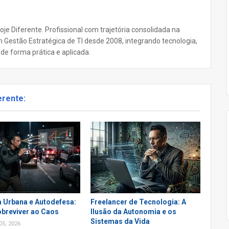
oje Diferente. Profissional com trajetória consolidada na
 Gestão Estratégica de TI desde 2008, integrando tecnologia,
e forma prática e aplicada.
erente:
a Urbana e Autodefesa:
Freelancer de Tecnologia: A
breviver ao Caos
Ilusão da Autonomia e os
Sistemas da Vida
05, 2026