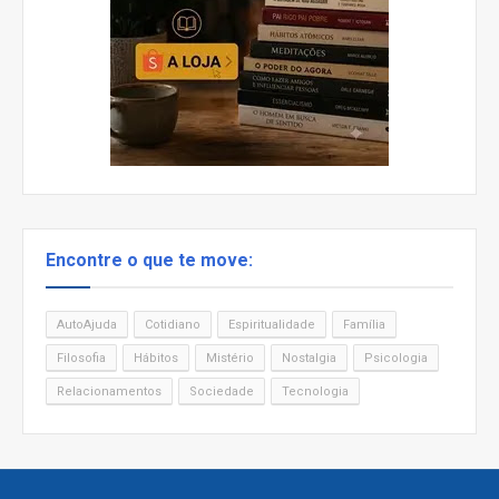
Encontre o que te move:
AutoAjuda
Cotidiano
Espiritualidade
Família
Filosofia
Hábitos
Mistério
Nostalgia
Psicologia
Relacionamentos
Sociedade
Tecnologia