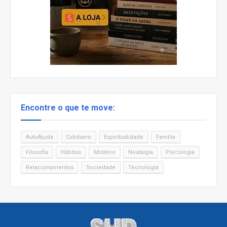
Encontre o que te move:
AutoAjuda
Cotidiano
Espiritualidade
Família
Filosofia
Hábitos
Mistério
Nostalgia
Psicologia
Relacionamentos
Sociedade
Tecnologia