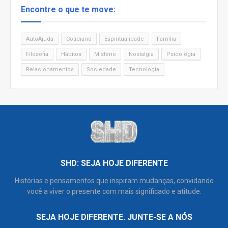
Encontre o que te move:
AutoAjuda
Cotidiano
Espiritualidade
Família
Filosofia
Hábitos
Mistério
Nostalgia
Psicologia
Relacionamentos
Sociedade
Tecnologia
SHD: SEJA HOJE DIFERENTE
Histórias e pensamentos que inspiram mudanças, convidando
você a viver o presente com mais significado e atitude.
SEJA HOJE DIFERENTE. JUNTE-SE A NÓS