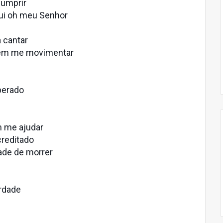
cumprir
ui oh meu Senhor
a cantar
nem me movimentar
perado
em me ajudar
creditado
ade de morrer
erdade