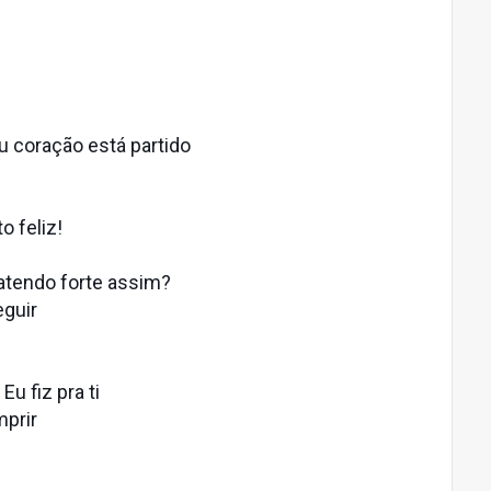
u coração está partido
o feliz!
batendo forte assim?
eguir
u fiz pra ti
mprir