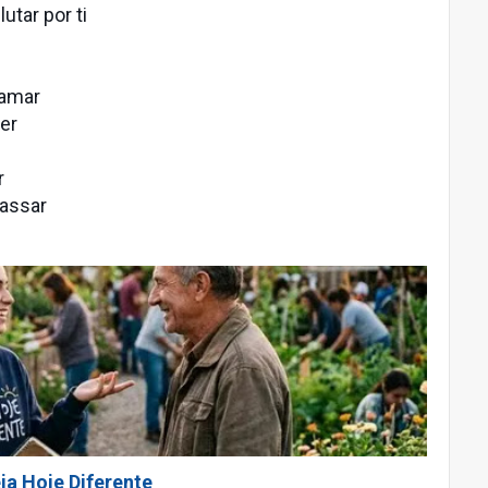
utar por ti
lamar
er
r
passar
ja Hoje Diferente