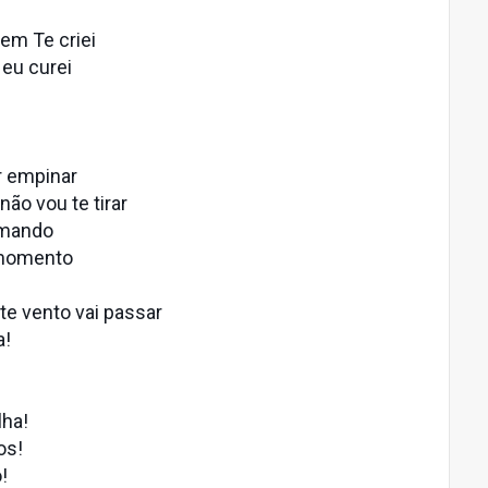
uem Te criei
 eu curei
r empinar
não vou te tirar
amando
 momento
te vento vai passar
a!
lha!
os!
!