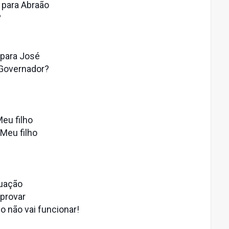
 para Abraão
?
 para José
é Governador?
eu filho
Meu filho
tuação
 provar
o não vai funcionar!