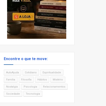
Encontre o que te move:
AutoAjuda
Cotidiano
Espiritualidade
Família
Filosofia
Hábitos
Mistério
Nostalgia
Psicologia
Relacionamentos
Sociedade
Tecnologia