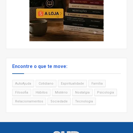
Encontre o que te move:
AutoAjuda
Cotidiano
Espiritualidade
Família
Filosofia
Hábitos
Mistério
Nostalgia
Psicologia
Relacionamentos
Sociedade
Tecnologia