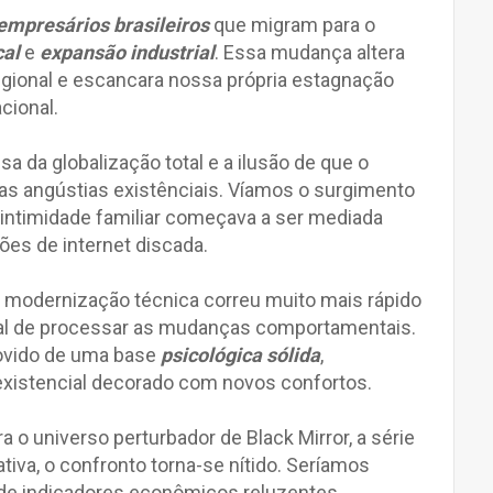
empresários brasileiros
que migram para o
cal
e
expansão industrial
. Essa mudança altera
gional e escancara nossa própria estagnação
cional.
 da globalização total e a ilusão de que o
s angústias existênciais. Víamos o surgimento
ntimidade familiar começava a ser mediada
xões de internet discada.
 modernização técnica correu muito mais rápido
al de processar as mudanças comportamentais.
rovido de uma base
psicológica sólida
,
xistencial decorado com novos confortos.
 o universo perturbador de Black Mirror, a série
ativa, o confronto torna-se nítido. Seríamos
e indicadores econômicos reluzentes,