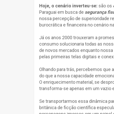
Hoje, o cenário inverteu-se:
são os
Paraguai em busca de
segurança fis
nossa percepção de superioridade re
burocrática e financeira no cenário na
Já os anos 2000 trouxeram a promessa
consumo solucionaria todas as nossa
de novos mercados enquanto nossa i
pelas primeiras telas digitais e cone
Olhando para trás, percebemos que a
do que a nossa capacidade emocion
O enriquecimento material, se desp
transforma-se apenas em um vazio e
Se transportarmos essa dinâmica para
britânica de ficção científica especul
personagens imersos em um painel d