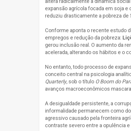
altera radicalmente a dinâmica social
expansão agrícola focada em soja e 
reduziu drasticamente a pobreza de
Conforme aponta o recente estudo do
empregos e redução da pobreza:
Liç
gerou inclusão real. O aumento da r
acelerada, alterando os hábitos e o co
No entanto, todo processo de expans
conceito central na psicologia analíti
Quarterly
, sob o título
O Boom do Par
avanços macroeconômicos mascara
A desigualdade persistente, a corrupç
informalidade permanecem como dor
agressivo causado pela fronteira agr
contraste severo entre a opulência e