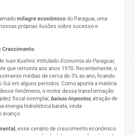
chamado
milagre econômico
do Paraguai, uma
 nossas próprias ilusões sobre sucesso e
o Crescimento
 de
Ivan Kushnir
, intitulado
Economia do Paraguai
,
te que remonta aos anos 1970. Recentemente, o
escimento médias de cerca de 5% ao ano, ficando
o Sul em alguns períodos. Como aponta a matéria
 desse fenômeno, o motor dessa transformação
idez fiscal exemplar,
baixos impostos
, atração de
a energia hidrelétrica barata, vinda
o avanço.
mental
, esse cenário de crescimento econômico