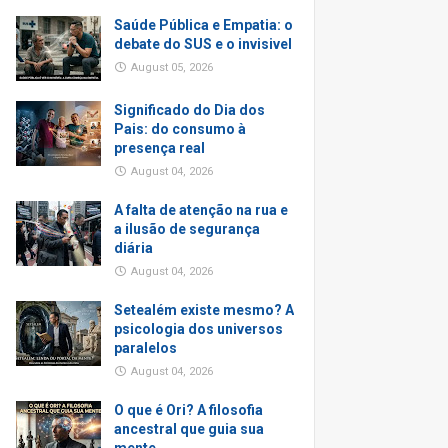
Saúde Pública e Empatia: o
debate do SUS e o invisivel
August 05, 2026
Significado do Dia dos
Pais: do consumo à
presença real
August 04, 2026
A falta de atenção na rua e
a ilusão de segurança
diária
August 04, 2026
Setealém existe mesmo? A
psicologia dos universos
paralelos
August 04, 2026
O que é Ori? A filosofia
ancestral que guia sua