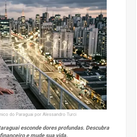
co do Paraguai por Alessandro Turci
Paraguai esconde dores profundas. Descubra
 financeiro e mude sua vida.