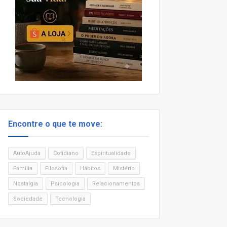
Encontre o que te move:
AutoAjuda
Cotidiano
Espiritualidade
Família
Filosofia
Hábitos
Mistério
Nostalgia
Psicologia
Relacionamentos
Sociedade
Tecnologia