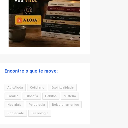
Encontre o que te move:
AutoAjuda
Cotidiano
Espiritualidade
Família
Filosofia
Hábitos
Mistério
Nostalgia
Psicologia
Relacionamentos
Sociedade
Tecnologia