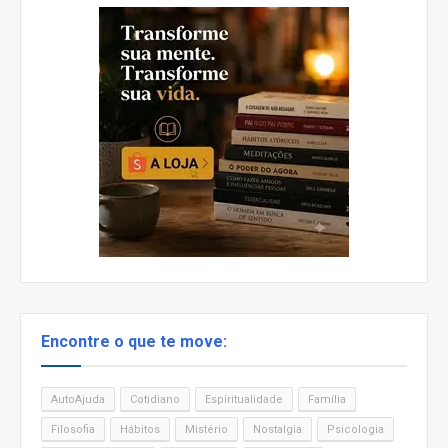
Encontre o que te move:
AutoAjuda
Cotidiano
Espiritualidade
Família
Filosofia
Hábitos
Mistério
Nostalgia
Psicologia