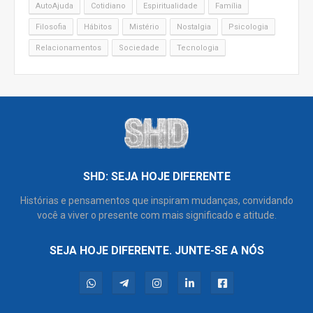
AutoAjuda
Cotidiano
Espiritualidade
Família
Filosofia
Hábitos
Mistério
Nostalgia
Psicologia
Relacionamentos
Sociedade
Tecnologia
SHD: SEJA HOJE DIFERENTE
Histórias e pensamentos que inspiram mudanças, convidando
você a viver o presente com mais significado e atitude.
SEJA HOJE DIFERENTE. JUNTE-SE A NÓS