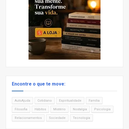
Encontre o que te move:
AutoAjuda
Cotidiano
Espiritualidade
Família
Filosofia
Hábitos
Mistério
Nostalgia
Psicologia
Relacionamentos
Sociedade
Tecnologia