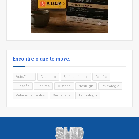
Encontre o que te move:
AutoAjuda
Cotidiano
Espiritualidade
Família
Filosofia
Hábitos
Mistério
Nostalgia
Psicologia
Relacionamentos
Sociedade
Tecnologia