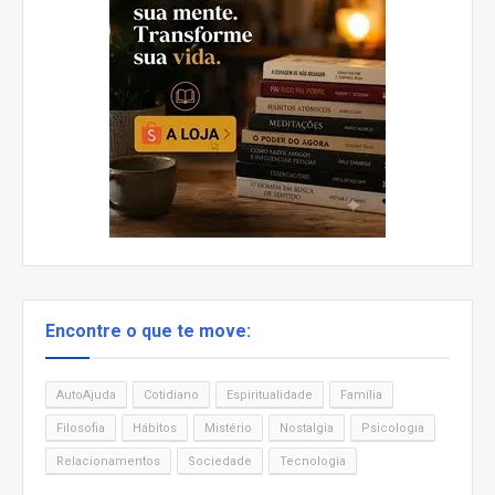
Encontre o que te move:
AutoAjuda
Cotidiano
Espiritualidade
Família
Filosofia
Hábitos
Mistério
Nostalgia
Psicologia
Relacionamentos
Sociedade
Tecnologia