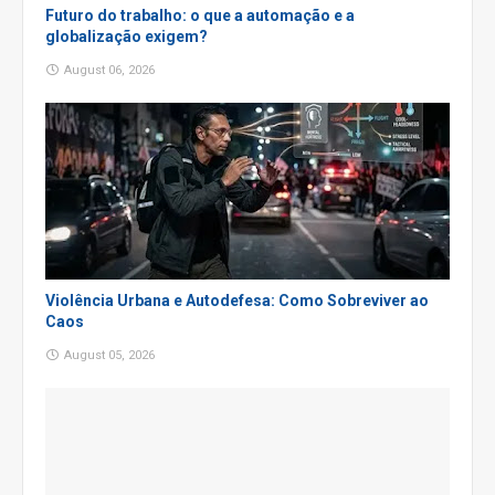
Futuro do trabalho: o que a automação e a
globalização exigem?
August 06, 2026
Violência Urbana e Autodefesa: Como Sobreviver ao
Caos
August 05, 2026