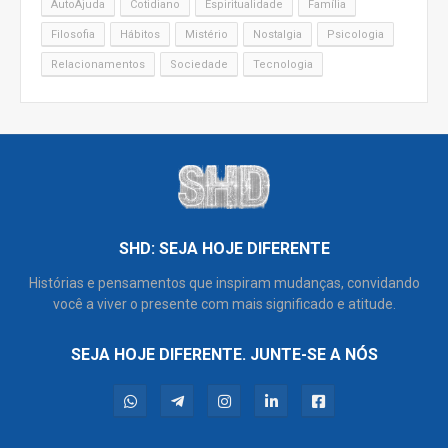
AutoAjuda
Cotidiano
Espiritualidade
Família
Filosofia
Hábitos
Mistério
Nostalgia
Psicologia
Relacionamentos
Sociedade
Tecnologia
SHD: SEJA HOJE DIFERENTE
Histórias e pensamentos que inspiram mudanças, convidando
você a viver o presente com mais significado e atitude.
SEJA HOJE DIFERENTE. JUNTE-SE A NÓS