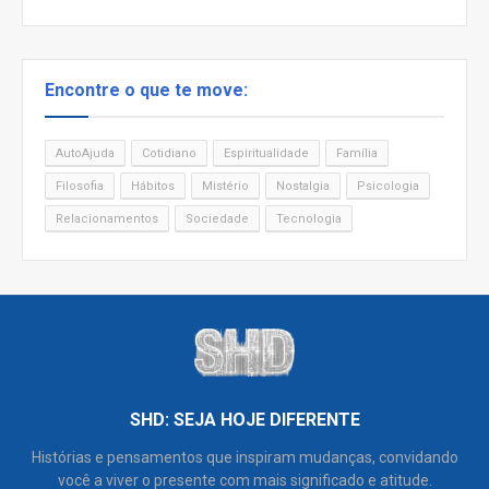
Encontre o que te move:
AutoAjuda
Cotidiano
Espiritualidade
Família
Filosofia
Hábitos
Mistério
Nostalgia
Psicologia
Relacionamentos
Sociedade
Tecnologia
SHD: SEJA HOJE DIFERENTE
Histórias e pensamentos que inspiram mudanças, convidando
você a viver o presente com mais significado e atitude.