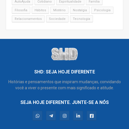
AutoAjuda
Cotidiano
Espiritualidade
Família
Filosofia
Hábitos
Mistério
Nostalgia
Psicologia
Relacionamentos
Sociedade
Tecnologia
SHD: SEJA HOJE DIFERENTE
Histórias e pensamentos que inspiram mudanças, convidando
você a viver o presente com mais significado e atitude.
SEJA HOJE DIFERENTE. JUNTE-SE A NÓS