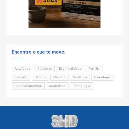
Encontre o que te move:
AutoAjuda
Cotidiano
Espiritualidade
Família
Filosofia
Hábitos
Mistério
Nostalgia
Psicologia
Relacionamentos
Sociedade
Tecnologia