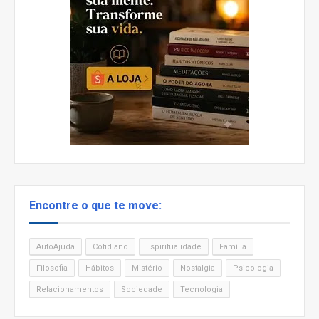
Encontre o que te move:
AutoAjuda
Cotidiano
Espiritualidade
Família
Filosofia
Hábitos
Mistério
Nostalgia
Psicologia
Relacionamentos
Sociedade
Tecnologia