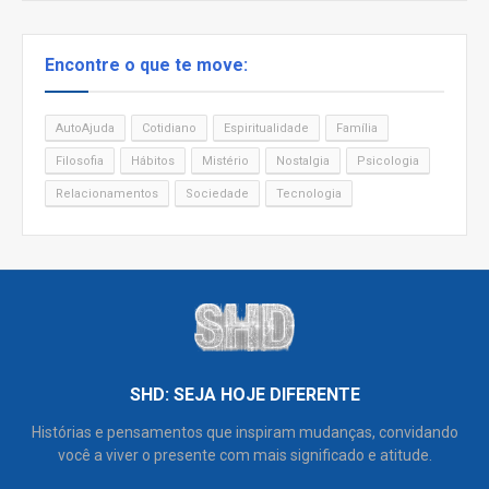
Encontre o que te move:
AutoAjuda
Cotidiano
Espiritualidade
Família
Filosofia
Hábitos
Mistério
Nostalgia
Psicologia
Relacionamentos
Sociedade
Tecnologia
SHD: SEJA HOJE DIFERENTE
Histórias e pensamentos que inspiram mudanças, convidando
você a viver o presente com mais significado e atitude.