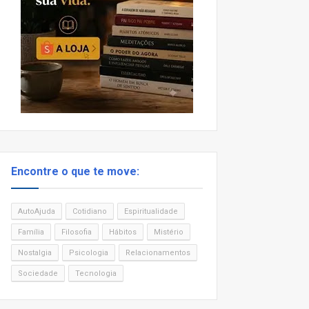
Encontre o que te move:
AutoAjuda
Cotidiano
Espiritualidade
Família
Filosofia
Hábitos
Mistério
Nostalgia
Psicologia
Relacionamentos
Sociedade
Tecnologia