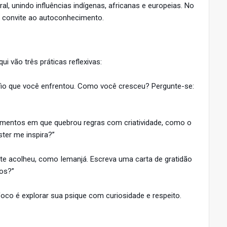
al, unindo influências indígenas, africanas e europeias. No
 convite ao autoconhecimento.
i vão três práticas reflexivas:
fio que você enfrentou. Como você cresceu? Pergunte-se:
omentos em que quebrou regras com criatividade, como o
ter me inspira?”
 acolheu, como Iemanjá. Escreva uma carta de gratidão
ros?”
 foco é explorar sua psique com curiosidade e respeito.