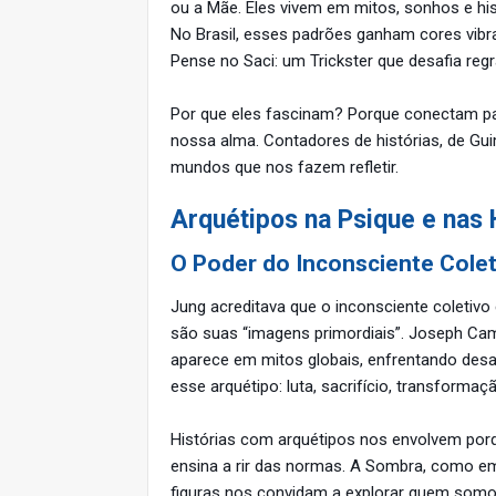
ou a Mãe. Eles vivem em mitos, sonhos e his
No Brasil, esses padrões ganham cores vibran
Pense no Saci: um Trickster que desafia reg
Por que eles fascinam? Porque conectam pa
nossa alma. Contadores de histórias, de Gui
mundos que nos fazem refletir.
Arquétipos na Psique e nas 
O Poder do Inconsciente Colet
Jung acreditava que o inconsciente coletiv
são suas “imagens primordiais”. Joseph Cam
aparece em mitos globais, enfrentando desa
esse arquétipo: luta, sacrifício, transformaç
Histórias com arquétipos nos envolvem porq
ensina a rir das normas. A Sombra, como em
figuras nos convidam a explorar quem somo