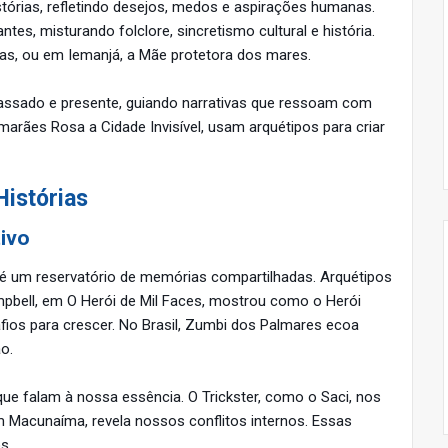
tórias, refletindo desejos, medos e aspirações humanas.
tes, misturando folclore, sincretismo cultural e história.
ras, ou em Iemanjá, a Mãe protetora dos mares.
ssado e presente, guiando narrativas que ressoam com
marães Rosa a Cidade Invisível, usam arquétipos para criar
Histórias
ivo
o é um reservatório de memórias compartilhadas. Arquétipos
pbell, em O Herói de Mil Faces, mostrou como o Herói
fios para crescer. No Brasil, Zumbi dos Palmares ecoa
ão.
ue falam à nossa essência. O Trickster, como o Saci, nos
 Macunaíma, revela nossos conflitos internos. Essas
s.