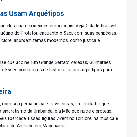
ias Usam Arquétipos
ue eles criam conexões emocionais. Veja Cidade Invisível:
rquétipo do Protetor, enquanto o Saci, com suas peripécias,
 folclore, abordam temas modernos, como justiça e
Mãe que acolhe. Em Grande Sertão: Veredas, Guimarães
o. Esses contadores de histórias usam arquétipos para
eira
i, com sua perna única e travessuras, é o Trickster que
o sincretismo da Umbanda, é a Mãe que nutre e protege.
pela liberdade. Essas figuras vivem no folclore, na música e
e Mário de Andrade em Macunaíma.