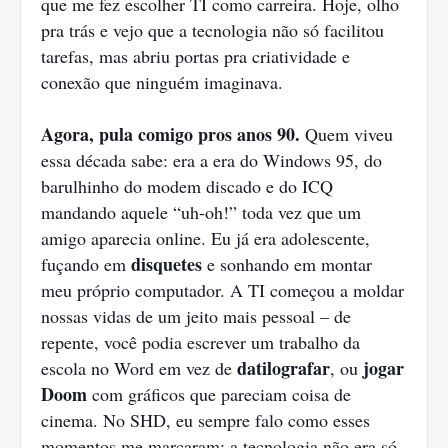
que me fez escolher TI como carreira. Hoje, olho
pra trás e vejo que a tecnologia não só facilitou
tarefas, mas abriu portas pra criatividade e
conexão que ninguém imaginava.
Agora, pula comigo pros anos 90.
Quem viveu
essa década sabe: era a era do Windows 95, do
barulhinho do modem discado e do ICQ
mandando aquele “uh-oh!” toda vez que um
amigo aparecia online. Eu já era adolescente,
disquetes
fuçando em
e sonhando em montar
meu próprio computador. A TI começou a moldar
nossas vidas de um jeito mais pessoal – de
repente, você podia escrever um trabalho da
datilografar
jogar
escola no Word em vez de
, ou
Doom
com gráficos que pareciam coisa de
cinema. No SHD, eu sempre falo como esses
momentos me marcaram: a tecnologia não era só