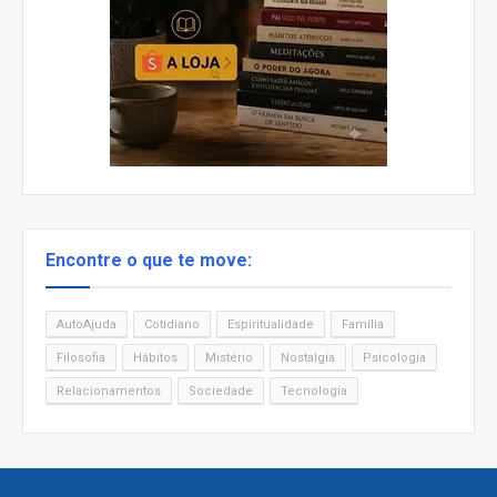
Encontre o que te move:
AutoAjuda
Cotidiano
Espiritualidade
Família
Filosofia
Hábitos
Mistério
Nostalgia
Psicologia
Relacionamentos
Sociedade
Tecnologia