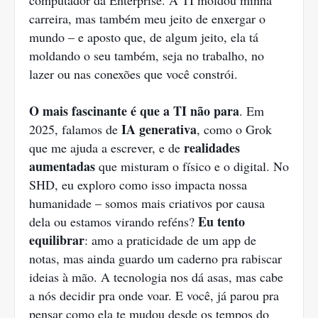
computador da Enterprise. A TI moldou minha
carreira, mas também meu jeito de enxergar o
mundo – e aposto que, de algum jeito, ela tá
moldando o seu também, seja no trabalho, no
lazer ou nas conexões que você constrói.
O mais fascinante é que a TI não para
. Em
IA generativa
2025, falamos de
, como o Grok
realidades
que me ajuda a escrever, e de
aumentadas
que misturam o físico e o digital. No
SHD, eu exploro como isso impacta nossa
humanidade – somos mais criativos por causa
Eu tento
dela ou estamos virando reféns?
equilibrar
: amo a praticidade de um app de
notas, mas ainda guardo um caderno pra rabiscar
ideias à mão. A tecnologia nos dá asas, mas cabe
a nós decidir pra onde voar. E você, já parou pra
pensar como ela te mudou desde os tempos do